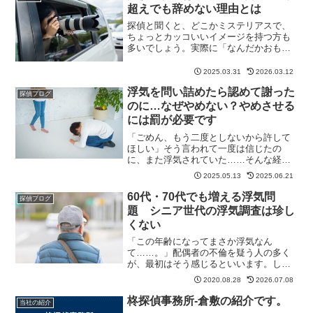
超えでも辞めない理由とは
探偵と聞くと、どこかミステリアスで、
ちょっとカッコいいイメージを持つ方も
多いでしょう。実際に「なんだかおもし
ろそう」「ドラマみたいな仕事なので
は？」と興味を持たれることもありま
2025.03.31
2026.03.12
す。また、そんな探偵の仕事に憧れを抱
浮気を問い詰めたら認めて謝った
く方も少なくありません。しか...
探偵ブログ
のに…なぜやめない？やめさせる
には罰が必要です
「ごめん、もう二度としないから許して
ほしい」そう言われて一度は信じたの
に、また浮気されていた……そんな経験
をされた方もいらっしゃると思います。
2025.05.13
2025.06.21
問い詰めた時は素直に認めて謝ったの
に、どうしてパートナーは浮気をやめな
60代・70代でも増える浮気問
探偵ブログ
いのでしょうか。今回は、その...
題 シニア世代の浮気調査は珍し
くない
「この年齢になってまさか浮気なん
て……。」配偶者の不倫を疑う人の多く
が、最初はそう感じるといいます。しか
し近年、当探偵事務所には60代・70代か
2020.08.28
2026.07.08
らの浮気相談が数多く寄せられていま
す。子育てが終わり、定年退職を迎えた
柊探偵事務所-倉敷の紹介です。
当社の紹介
後の第二の人生は穏やかに過...