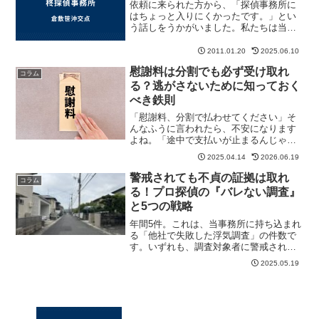
依頼に来られた方から、「探偵事務所に
はちょっと入りにくかったです。」とい
う話しをうかがいました。私たちは当た
り前になっているので、なかなか気づか
ないですが、言われてみればそうだなぁ
2011.01.20
2025.06.10
と。そこで今回は、倉敷事務所を詳しく
慰謝料は分割でも必ず受け取れ
紹介をしたいと思います。...
コラム
る？逃がさないために知っておく
べき鉄則
「慰謝料、分割で払わせてください」そ
んなふうに言われたら、不安になります
よね。「途中で支払いが止まるんじゃな
いか？」「連絡が取れなくなったらどう
2025.04.14
2026.06.19
しよう……」そんな心配を抱えているあ
なたへ。分割でもきっちり慰謝料を受け
警戒されても不貞の証拠は取れ
コラム
取るために、知っておくべ...
る！プロ探偵の『バレない調査』
と5つの戦略
年間5件。これは、当事務所に持ち込まれ
る「他社で失敗した浮気調査」の件数で
す。いずれも、調査対象者に警戒されて
いる難しい状況でしたが、すべての案件
2025.05.19
で不貞の証拠を押さえることに成功して
います。「もうバレてしまったから、証
拠を取るのは無理かも…...