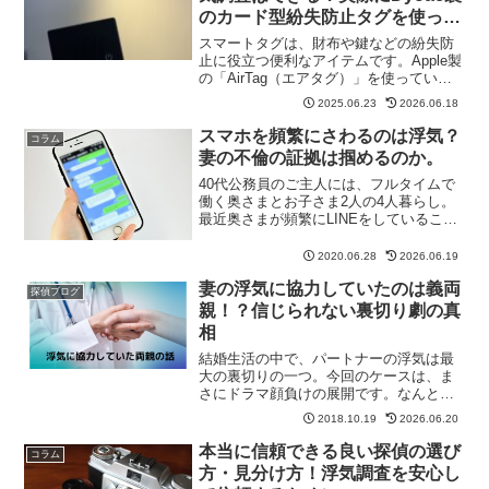
のカード型紛失防止タグを使って
みた感想（レビュー）
スマートタグは、財布や鍵などの紛失防
止に役立つ便利なアイテムです。Apple製
の「AirTag（エアタグ）」を使っている
人も多いのではないでしょうか。スマー
2025.06.23
2026.06.18
トタグは、スマートフォンと連携させる
ことで、持ち物の位置情報を把握できま
スマホを頻繁にさわるのは浮気？
コラム
す。というこ...
妻の不倫の証拠は掴めるのか。
40代公務員のご主人には、フルタイムで
働く奥さまとお子さま2人の4人暮らし。
最近奥さまが頻繁にLINEをしていること
に気がつきました。気になったご主人
は、妻に「LINE誰としてるの？ちょっと
2020.06.28
2026.06.19
多すぎない？」と聞いてみました。「ご
妻の浮気に協力していたのは義両
めん。同僚とし...
探偵ブログ
親！？信じられない裏切り劇の真
相
結婚生活の中で、パートナーの浮気は最
大の裏切りの一つ。今回のケースは、ま
さにドラマ顔負けの展開です。なんと、
浮気に協力していたのは「義両親」だっ
2018.10.19
2026.06.20
たのです。「えっ、親が浮気の共犯？」
こう驚かれるかもしれませんが、これが
本当に信頼できる良い探偵の選び
コラム
現実に起きた話です。それ...
方・見分け方！浮気調査を安心し