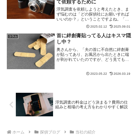
て依頼するために
浮気調査を依頼しようと考えたとき、ま
ず悩むのは「どの探偵社にお願いすれば
いいのか？」ということですよね。「探
偵 選び方」で検索すると、主に以下のよ
2025.02.12
2025.09.01
うな判断基準が書かれていたと思いま
す。探偵業届出証があるか安すぎないか
首に絆創膏貼ってる人はキスマ隠
コラム
行政処分を受けていないか...
し中？
奥さんから、「夫の首に不自然に絆創膏
が貼ってあり、お風呂から出たときに端
が剥がれていたのですが、どう見てもキ
スマークでした。」と相談がありまし
た。奥さんは抑えきれない怒りをなんと
か抑え、絆創膏の事を聞いてみました。
2023.05.22
2026.03.19
「どうしたの首？絆創膏なん...
浮気調査の料金はどう決まる？費用の仕
組みと相場の考え方をわかりやすく解説
ホーム
探偵ブログ
当社の紹介