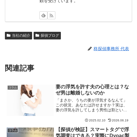
頼を受けています。
当社の紹介
探偵ブログ
柊探偵事務所 代表
関連記事
妻の浮気を許す夫の心理とは？な
コラム
ぜ男は離婚しないのか
「まさか、うちの妻が浮気するなんて」
この状況、あなたは許せますか？実は、
妻の浮気を許してしまう男性は割といる
んです。さらに言うと、既婚女性の不倫
も珍しくはありません。2000年頃までの
2025.02.10
2026.06.19
「浮気調査」といえば、依頼者の9割以上
【探偵が検証】スマートタグで浮
が女性でした。しか...
コラム
気調査はできる？実際にDyoac製