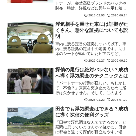
トナーが、突然高級ブランドのバッグや
財布、時計、洋服などに興味を示し始め
ると、「もしかして浮気しているので
2016.02.03
2026.06.24
は？」と不安になる人もいるでしょう。
実際に、浮気をしている人のほとんど
浮気相手を乗せた車には証拠がた
コラム
は、外見や持ち物に気を遣い始...
くさん、意外な証拠についても説
明
車内に残る定番の証拠について以下、車
内に残る証拠の定番中の定番です。助手
席のシートが動いていたピアスなど、ア
クセサリーの落とし物があった長い髪の
2025.01.27
2026.06.19
毛が落ちていた香水の匂いが残っている
見たことない銘柄の煙草の吸い殻があっ
探偵の尾行は絶対バレない？成功
コラム
たゴミ箱に2人で食事した...
へ導く浮気調査のテクニックとは
「パートナーの行動が怪しい。もしかし
て…不倫？」真実を突き止めるために尾
行は欠かせません。そして、このような
調査は探偵に依頼するのが一番確実な方
2025.01.23
2026.07.29
法です。ところで、探偵の尾行は絶対に
成功するのでしょうか？バレる可能性は
田舎でも浮気調査はできる？成功
コラム
ゼロなのでしょうか？探偵...
に導く探偵の便利グッズ
「田舎で浮気調査なんてできるの？」と
疑問に思っていませんか？確かに、田舎
は都会と違って探偵が目立ちやすい場所