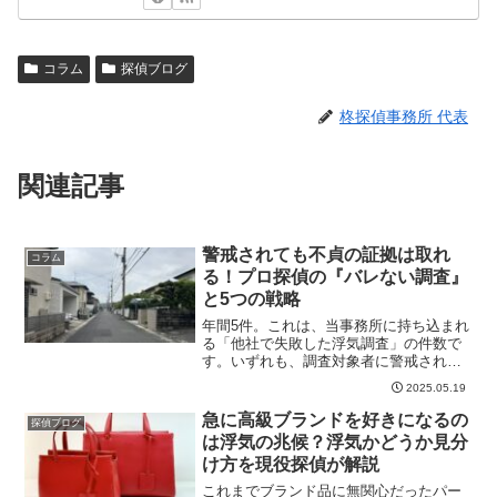
コラム
探偵ブログ
柊探偵事務所 代表
関連記事
警戒されても不貞の証拠は取れ
コラム
る！プロ探偵の『バレない調査』
と5つの戦略
年間5件。これは、当事務所に持ち込まれ
る「他社で失敗した浮気調査」の件数で
す。いずれも、調査対象者に警戒されて
いる難しい状況でしたが、すべての案件
2025.05.19
で不貞の証拠を押さえることに成功して
います。「もうバレてしまったから、証
急に高級ブランドを好きになるの
探偵ブログ
拠を取るのは無理かも…...
は浮気の兆候？浮気かどうか見分
け方を現役探偵が解説
これまでブランド品に無関心だったパー