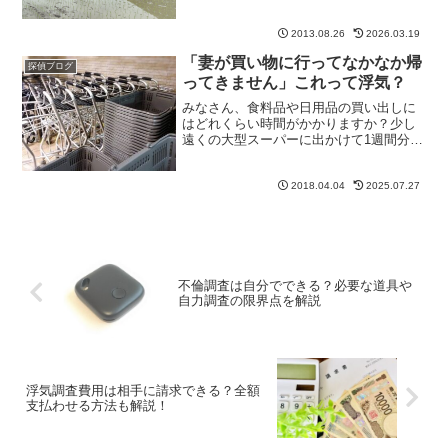
です。しかしご安心ください。探偵事務
所には田舎の浮気調査ならではのテクニ
ックがあります。今回は、実際の相談事
2013.08.26
2026.03.19
例をもとに、田舎での尾行...
「妻が買い物に行ってなかなか帰
探偵ブログ
ってきません」これって浮気？
みなさん、食料品や日用品の買い出しに
はどれくらい時間がかかりますか？少し
遠くの大型スーパーに出かけて1週間分の
食料を買い込むのだとしたら、往復時間
も含めて3時間ほどかかることもあるかも
しれません。しかし、近所のスーパーへ
2018.04.04
2025.07.27
の買い物だけで3時間...
不倫調査は自分でできる？必要な道具や
自力調査の限界点を解説
浮気調査費用は相手に請求できる？全額
支払わせる方法も解説！