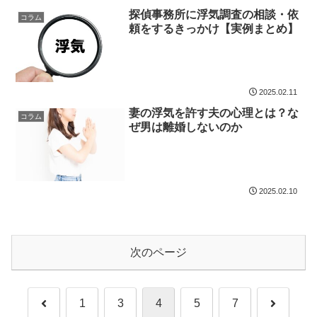
探偵事務所に浮気調査の相談・依
コラム
頼をするきっかけ【実例まとめ】
2025.02.11
妻の浮気を許す夫の心理とは？な
コラム
ぜ男は離婚しないのか
2025.02.10
次のページ
前
次
1
3
4
5
7