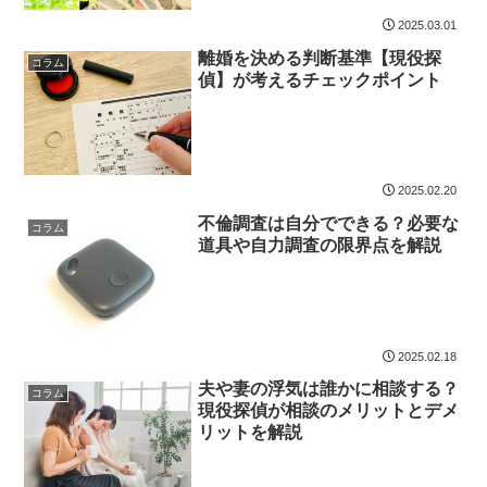
2025.03.01
離婚を決める判断基準【現役探
コラム
偵】が考えるチェックポイント
2025.02.20
不倫調査は自分でできる？必要な
コラム
道具や自力調査の限界点を解説
2025.02.18
夫や妻の浮気は誰かに相談する？
コラム
現役探偵が相談のメリットとデメ
リットを解説