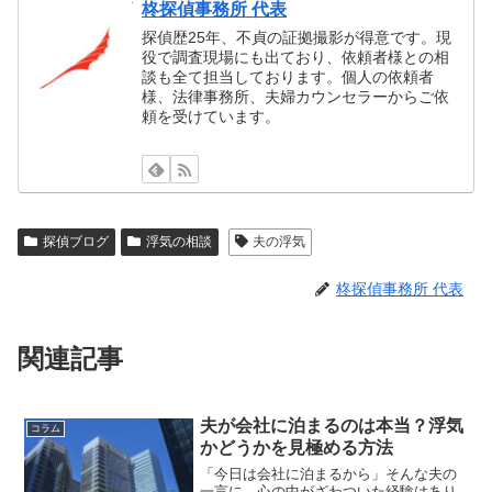
柊探偵事務所 代表
探偵歴25年、不貞の証拠撮影が得意です。現
役で調査現場にも出ており、依頼者様との相
談も全て担当しております。個人の依頼者
様、法律事務所、夫婦カウンセラーからご依
頼を受けています。
探偵ブログ
浮気の相談
夫の浮気
柊探偵事務所 代表
関連記事
夫が会社に泊まるのは本当？浮気
コラム
かどうかを見極める方法
「今日は会社に泊まるから」そんな夫の
一言に、心の中がざわついた経験はあり