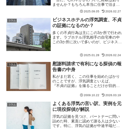
ませんか？もちろん本当に仕事で泊まる
こともあります。ですが一方で、「会社
2025.09.05
2026.02.27
に泊まる」という言葉が浮気の隠れみの
になっているケースも少なくありませ
ビジネスホテルの浮気調査、不貞
コラム
ん。この記事では、実際の相...
の証拠になるのか？
多くの不貞行為は主にこの3か所で行われ
ます。ラブホテル浮気相手の自宅車の中
この3か所に次いで多いのが、ビジネスホ
テル。出張時に不貞場所として使われる
ことが、しばしばありますが、ビジネス
ホテルに不貞行為の証拠能力はあるので
2025.01.28
2026.02.24
しょうか。ビジネスホ...
慰謝料請求で有利になる探偵の報
コラム
告書の中身
私がまだ若く、この仕事を始めたばかり
のことですが、浮気調査といえば、
『不貞の証拠』を撮ることだけが目的だ
と考えていました。しかし、依頼者に報
告書を見せながら、調査の結果を説明し
2009.10.22
2026.03.19
ていると、ほとんどの人が「証拠」とい
よくある浮気の言い訳、実例を元
うよりも、「夫(妻)がどん...
コラム
に現役探偵が解説
浮気の証拠を見つけ、パートナーに問い
詰めた時、素直に認めて謝る人は少ない
です。特に、浮気の証拠が中途半端だっ