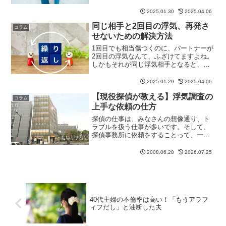
た場合、言い訳をして言い逃れしようと
します。私自身が依頼者様と関わる中
2025.01.30
2025.04.06
で、実際に聞いたよくある言い訳をまと
同じ相手と2回目の浮気、再発さ
めました。ラブホテル・浮気...
コラム
せないための解決方法
1回目でも相当傷つくのに、パートナーが
2回目の浮気なんて、ふざけてますよね。
しかもそれが同じ浮気相手となると、余
計に腹立つことでしょう。それでもなん
とか対処していかなくてはいけない、そ
2025.01.29
2025.04.06
んな助けになれば幸いです。1回目の浮気
【現役探偵が教える】浮気調査の
での対処をどうした...
コラム
上手な依頼の仕方
探偵の仕事は、みなさんの想像通り、ト
ラブルを扱う仕事が多いです。そして、
探偵事務所に依頼をすることって、一生
に一度あるかないかだと思います。なか
には常連の方もありますが…もし、探偵
2008.06.28
2026.07.25
事務所に依頼しようとしたときに、「ど
うやって依頼したらいいの...
40代主婦の不倫率は高い！「もうアラフ
ィフだし」と油断した夫