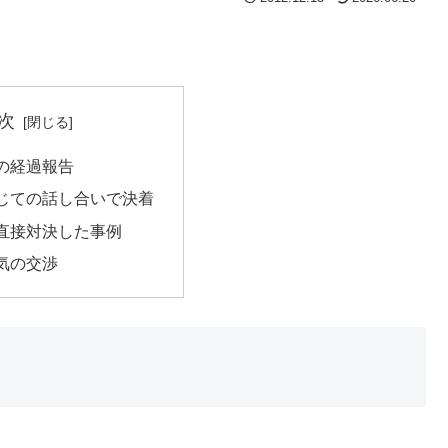
次
の経過報告
じての話し合いで決着
直接対決した事例
気の交渉